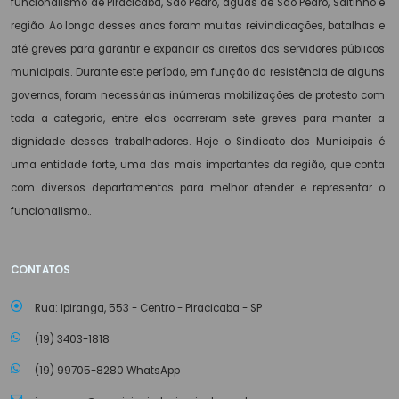
funcionalismo de Piracicaba, São Pedro, águas de São Pedro, Saltinho e
região. Ao longo desses anos foram muitas reivindicações, batalhas e
até greves para garantir e expandir os direitos dos servidores públicos
municipais. Durante este período, em função da resistência de alguns
governos, foram necessárias inúmeras mobilizações de protesto com
toda a categoria, entre elas ocorreram sete greves para manter a
dignidade desses trabalhadores. Hoje o Sindicato dos Municipais é
uma entidade forte, uma das mais importantes da região, que conta
com diversos departamentos para melhor atender e representar o
funcionalismo..
CONTATOS
Rua: Ipiranga, 553 - Centro - Piracicaba - SP
(19) 3403-1818
(19) 99705-8280 WhatsApp