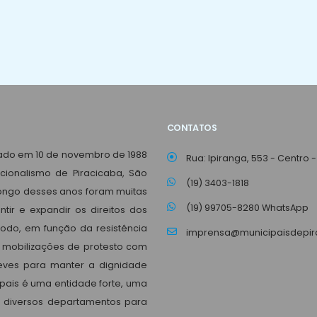
CONTATOS
dado em 10 de novembro de 1988
Rua: Ipiranga, 553 - Centro -
ncionalismo de Piracicaba, São
(19) 3403-1818
 longo desses anos foram muitas
(19) 99705-8280 WhatsApp
tir e expandir os direitos dos
íodo, em função da resistência
imprensa@municipaisdepira
 mobilizações de protesto com
reves para manter a dignidade
ipais é uma entidade forte, uma
m diversos departamentos para