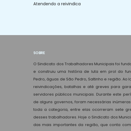
Atendendo a reivindica
SOBRE
O Sindicato dos Trabalhadores Municipais foi fun
e construiu uma história de luta em prol do fu
Pedro, águas de São Pedro, Saltinho e região. Ao
reivindicações, batalhas e até greves para garan
servidores públicos municipais. Durante este per
de alguns governos, foram necessárias inúmeras
toda a categoria, entre elas ocorreram sete g
desses trabalhadores. Hoje o Sindicato dos Munic
das mais importantes da região, que conta co