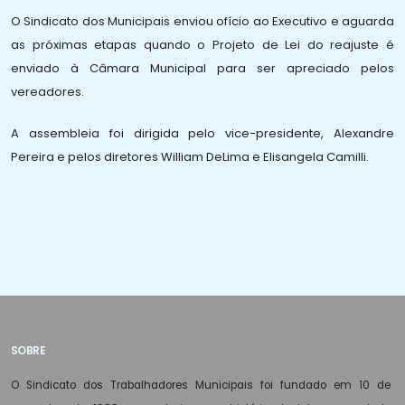
O Sindicato dos Municipais enviou ofício ao Executivo e aguarda
as próximas etapas quando o Projeto de Lei do reajuste é
enviado à Câmara Municipal para ser apreciado pelos
vereadores.
A assembleia foi dirigida pelo vice-presidente, Alexandre
Pereira e pelos diretores William DeLima e Elisangela Camilli.
SOBRE
O Sindicato dos Trabalhadores Municipais foi fundado em 10 de