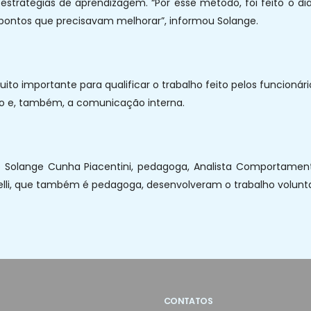
estratégias de aprendizagem. “Por esse método, foi feito o di
 pontos que precisavam melhorar”, informou Solange.
to importante para qualificar o trabalho feito pelos funcioná
ho e, também, a comunicação interna.
to Solange Cunha Piacentini, pedagoga, Analista Comportament
elli, que também é pedagoga, desenvolveram o trabalho volunta
CONTATOS